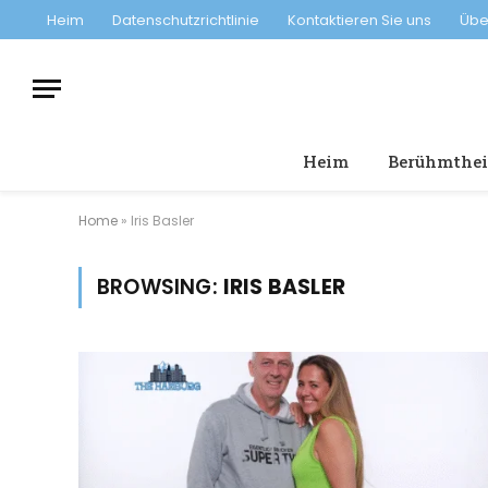
Heim
Datenschutzrichtlinie
Kontaktieren Sie uns
Übe
Heim
Berühmthei
Home
»
Iris Basler
BROWSING:
IRIS BASLER