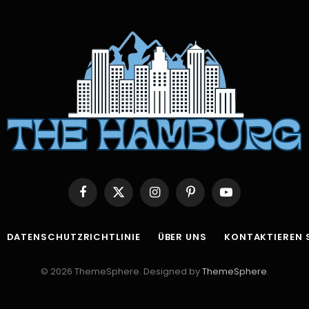
Facebook
X
Instagram
Pinterest
YouTube
(Twitter)
DATENSCHUTZRICHTLINIE
ÜBER UNS
KONTAKTIEREN S
© 2026 ThemeSphere. Designed by
ThemeSphere
.