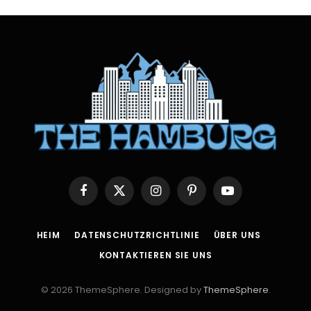
Facebook
X
Instagram
Pinterest
YouTube
(Twitter)
HEIM
DATENSCHUTZRICHTLINIE
ÜBER UNS
KONTAKTIEREN SIE UNS
© 2026 ThemeSphere. Designed by
ThemeSphere
.