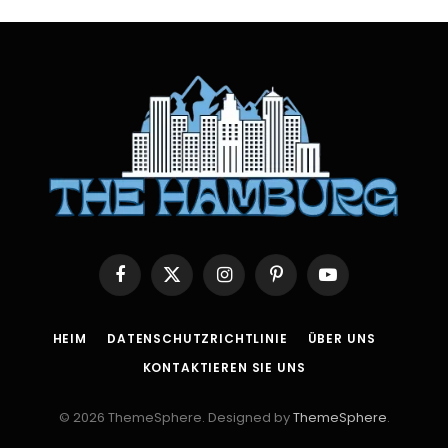
Facebook
X
Instagram
Pinterest
YouTube
(Twitter)
HEIM
DATENSCHUTZRICHTLINIE
ÜBER UNS
KONTAKTIEREN SIE UNS
© 2026 ThemeSphere. Designed by
ThemeSphere
.