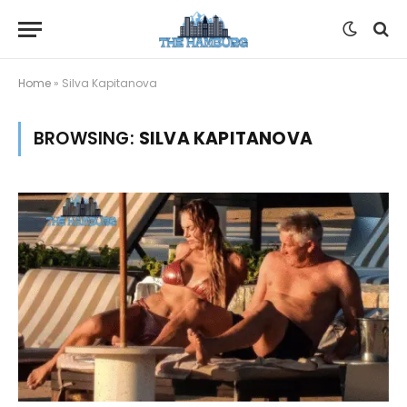
Home
»
Silva Kapitanova
BROWSING:
SILVA KAPITANOVA