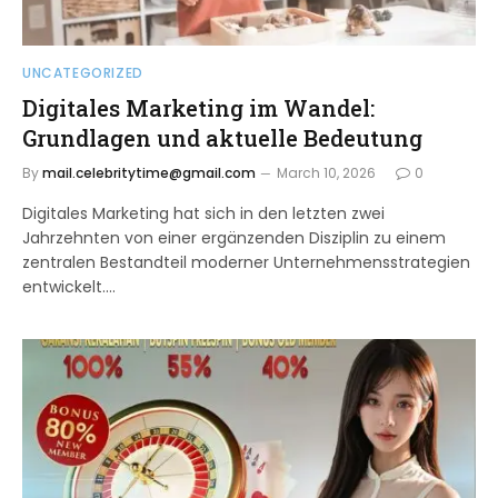
UNCATEGORIZED
Digitales Marketing im Wandel:
Grundlagen und aktuelle Bedeutung
By
mail.celebritytime@gmail.com
March 10, 2026
0
Digitales Marketing hat sich in den letzten zwei
Jahrzehnten von einer ergänzenden Disziplin zu einem
zentralen Bestandteil moderner Unternehmensstrategien
entwickelt.…