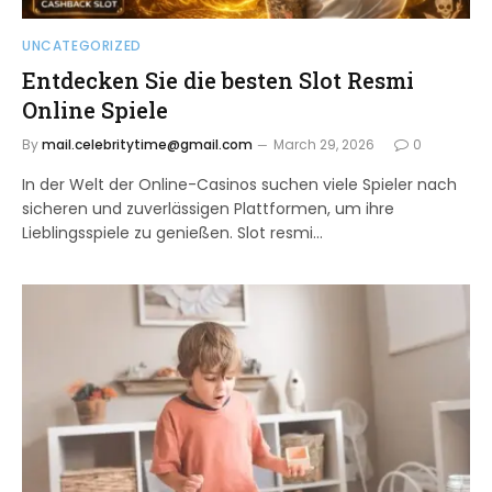
UNCATEGORIZED
Entdecken Sie die besten Slot Resmi
Online Spiele
By
mail.celebritytime@gmail.com
March 29, 2026
0
In der Welt der Online-Casinos suchen viele Spieler nach
sicheren und zuverlässigen Plattformen, um ihre
Lieblingsspiele zu genießen. Slot resmi…